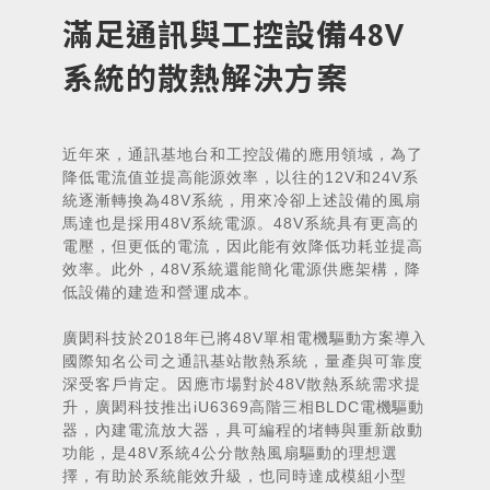
滿足通訊與工控設備48V
系統的散熱解決方案
近年來，通訊基地台和工控設備的應用領域，為了
降低電流值並提高能源效率，以往的
12V
和
24V
系
統逐漸轉換為
48V
系統，用來冷卻上述設備的風扇
馬達也是採用
48V
系統電源。
48V
系統具有更高的
電壓，但更低的電流，因此能有效降低功耗並提高
效率。此外，
48V
系統還能簡化電源供應架構，降
低設備的建造和營運成本。
廣閎科技於
2018
年已將
48V
單相電機驅動方案導入
國際知名公司之通訊基站散熱系統，量產與可靠度
深受客戶肯定。因應市場對於
48V
散熱系統需求提
升，廣閎科技推出
iU6369
高階三相
BLDC
電機驅動
器，內建電流放大器，具可編程的堵轉與重新啟動
功能，是
48V
系統
4
公分散熱風扇驅動的理想選
擇，有助於系統能效升級，也同時達成模組小型