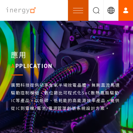
應用
APPLICATION
廣閎科技提供功率金氧半場效電晶體、無刷直流馬達
驅動控制模組、數位類比可程式化SoC散熱風扇驅動
IC等產品，以低碳、低耗能的高能源效率產品，提供
從IC到電機/電池/電源管理創新系統設計方案。