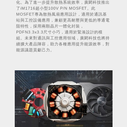
化。為了進一步提升散熱系統效率，廣閎科技推出
了
iM1716
超小型
100V P/N MOSFET
。此
MOSFET
專為散熱風扇應用設計，適用於通訊基
站與工控設備應用，兼顧更高耐壓與更低的導通電
阻特性，採用兩顆晶片一體化封裝，
PDFN3.3x3.3
尺寸小巧，適用於緊湊設計的模
組。未來對通訊與工控應用領域，廣閎科技也將持
續擴大產品陣容，助力各種應用提升能源效率，對
能源議題貢獻己力。