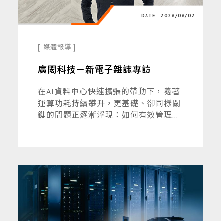
DATE
2026/06/02
[
]
媒體報導
廣閎科技－新電子雜誌專訪
在AI資料中心快速擴張的帶動下，隨著
運算功耗持續攀升，更基礎、卻同樣關
鍵的問題正逐漸浮現：如何有效管理電
力與熱能。對廣閎而言，這正是其長期
深耕的核心領域。