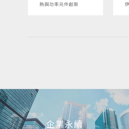
熱與功率元件創新
伊
C
N
解
E
企業永續