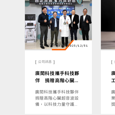
DATE
2025/12/31
[
]
[
公司訊息
廣閎科技攜手科技夥
伴 捐贈高階心臟超
音波設備
廣閎科技攜手科技夥伴
捐贈高階心臟超音波設
備，以科技力量守護在
地健康，共創企業永續