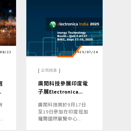
08/22
DATE
2025/07/24
[
]
公司訊息
選
廣閎科技參展印度電
5
子展Electronica
請
India 2025 : 聚焦高
洲
廣閎科技將於9月17日
效能馬達驅動方案與
至19日參加在印度班加
智慧移動
C
羅爾國際展覽中心
(BIEC, Bangalore