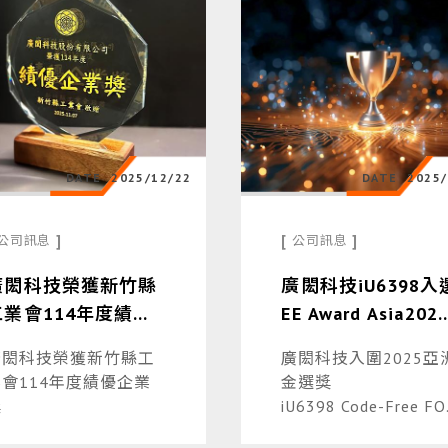
DATE
2025/12/22
DATE
2025/
]
[
]
公司訊息
公司訊息
廣閎科技榮獲新竹縣
廣閎科技iU6398入
工業會114年度績優
EE Award Asia202
企業獎，深耕節能永
亞洲金選獎 誠摯邀
廣閎科技榮獲新竹縣工
廣閎科技入圍2025亞
續獲肯定
您一起投票
業會114年度績優企業
金選獎
獎
iU6398 Code-Free FO
電機控制產品