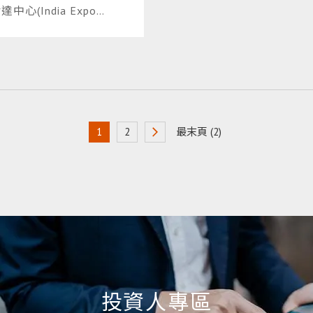
產品與風扇應用方案
達中心(India Expo
entre & Mart, Greater
oida)，舉行的專業風
扇元件、系統、應用與
決方案展示會-FAN
xpo & Conclave 2025
1
2
最末頁 (2)
投資人專區