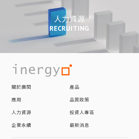
人力資源
RECRUITING
關於廣閎
產品
應用
品質政策
人力資源
投資人專區
企業永續
最新消息