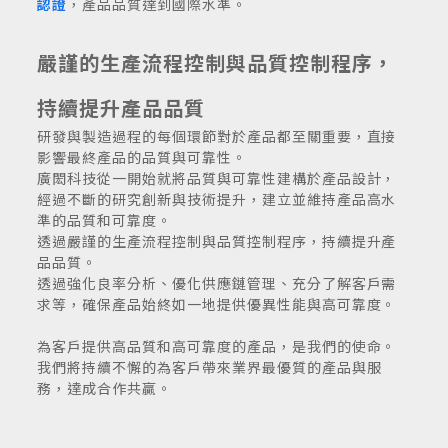
認證
，產品品質達到國際水準。
嚴謹的生產流程控制與品質控制程序，
持續提升產品品質
研發與製造過程的每個環節對於產品都至關重要，直接
影響最終產品的品質與可靠性。
廣閎科技從一開始就將品質與可靠性建構於產品設計，
經過不斷的研究創新與技術提升，建立並維持產品高水
準的品質和可靠度。
透過嚴謹的生產流程控制與品質控制程序，持續提升產
品品質。
透過強化良率分析、優化供應鏈管理、充分了解客戶需
求等，確保產品始終如一地提供優異性能與高可靠度。
為客戶提供高品質和高可靠度的產品，是我們的使命。
我們將持續不懈的為客戶帶來業界最優質的產品與服
務，達成合作共贏。