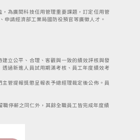
益，為廣閎科技任用管理重要課題，訂定任用管
、申請經濟部工業局國防役預官等廣徵人才。
時建立公平、合理、客觀與一致的績效評核與發
，透過新進人員試用期滿考核、員工年度績效考
門主管提報獎懲呈報表予總經理裁定後公佈。員
、留職停薪之同仁外，其餘全職員工皆完成年度績