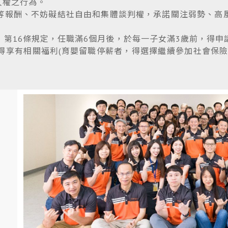
人權之行為。
等報酬、不妨礙結社自由和集體談判權，承諾關注弱勢、高
第16條規定，任職滿6個月後，於每一子女滿3歲前，得
得享有相關福利(育嬰留職停薪者，得選擇繼續參加社會保險