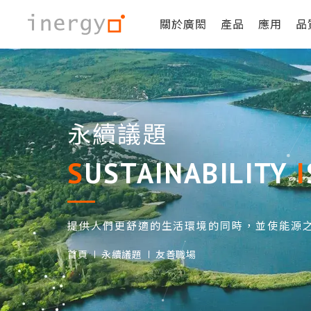
關於廣閎
產品
應用
品
永續議題
SUSTAINABILITY
提供人們更舒適的生活環境的同時，並使能源
首頁
永續議題
友善職場