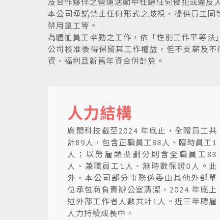
及合作夥伴之營運活動中杜絕任何侵犯或違反
本公司承諾禁止任何形式之歧視、提供員工同
禁用童工等。
為體恤員工辛勤之工作，依「性別工作平等法」
公司核准後得保留其工作權益，但不支薪及不
資、福利且新舊年資合併計算。
人力結構
廣閎科技截至2024 年底止，全體員工共
計89人，包含正職員工88人、臨時員工1
人；以勞雇類型劃分則含全職員工88
人、兼職員工1人、無時數保證0人。此
外，本公司部分事務係委由其他外部單
位承包商負責辦公室清潔，2024 年底上
述外部工作者人數共計1人。近三年聘雇
人力持續成長中。