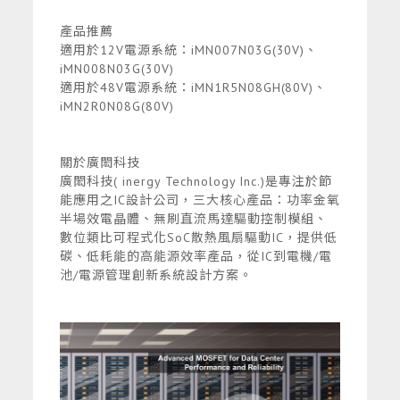
產品推薦
適用於12V電源系統：iMN007N03G(30V)、
iMN008N03G(30V)
適用於48V電源系統：iMN1R5N08GH(80V)、
iMN2R0N08G(80V)
關於廣閎科技
廣閎科技( inergy Technology Inc.)是專注於節
能應用之IC設計公司，三大核心產品：功率金氧
半場效電晶體、無刷直流馬達驅動控制模組、
數位類比可程式化SoC散熱風扇驅動IC，提供低
碳、低耗能的高能源效率產品，從IC到電機/電
池/電源管理創新系統設計方案。