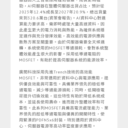
服器因人工智慧應用蓬勃發展，成長更為強
勁，AI伺服器在整體伺服器出貨占比，預計從
2023年12.4%成長至2027年20.9%，總出貨量
來到320.6萬台(資策會報告)。AI資料中心對運
算能力要求高，需即時處理大量高速資料，因
此產生更大的電力消耗與熱能。為確保系統穩
定運作與充分發揮效能，高效能的電源供應與
散熱方案至關重要。由於伺服器需要全天候運
轉，系統使用的MOSFET導通損耗，會對系統整
體效能產生很大的影響。採用低導通電阻的
MOSFET，有助於提高伺服器系統的能源效率。
廣閎科技採用先進Trench技術的高效能
MOSFET，非常適用於資料中心與電源應用，提
供優良效能與可靠性。具備業界領先的極低導
通電阻，減少導通能源損耗；同時，低閘極電
荷提升切換效能，這些特性有助於降低系統成
本，並延長使用壽命，進而提升整體效率和可
靠性。此系列MOSFET具備高電流處理能力、業
界領先的超低導通電阻與優異的開關特性，使
用緊湊的PDFN5x6封裝，特別適用於資料中
心、伺服器電源等高功率密度要求應用。