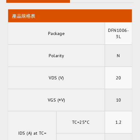
產品規格表
DFN1006-
Package
3L
Polarity
N
VDS (V)
20
VGS (±V)
10
TC=25°C
1.2
IDS (A) at TC=