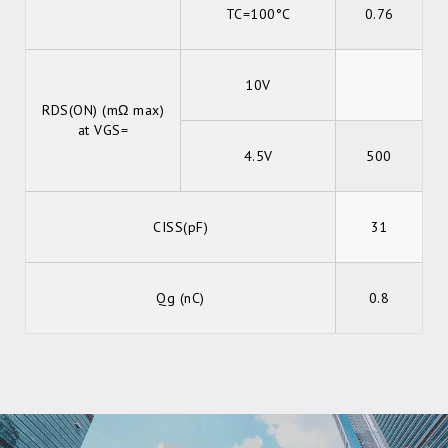
TC=100°C
0.76
10V
RDS(ON) (mΩ max)
at VGS=
4.5V
500
CISS(pF)
31
Qg (nC)
0.8