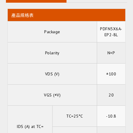
產品規格表
PDFN5X6A-
Package
EP2-8L
Polarity
N+P
VDS (V)
±100
VGS (±V)
20
TC=25°C
-10.8
IDS (A) at TC=