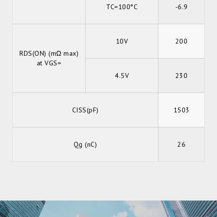
TC=100°C
-6.9
10V
200
RDS(ON) (mΩ max)
at VGS=
4.5V
230
CISS(pF)
1503
Qg (nC)
26