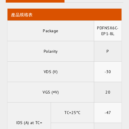
產品規格表
PDFN5X6C-
Package
EP1-8L
Polarity
P
VDS (V)
-30
VGS (±V)
20
TC=25°C
-47
IDS (A) at TC=