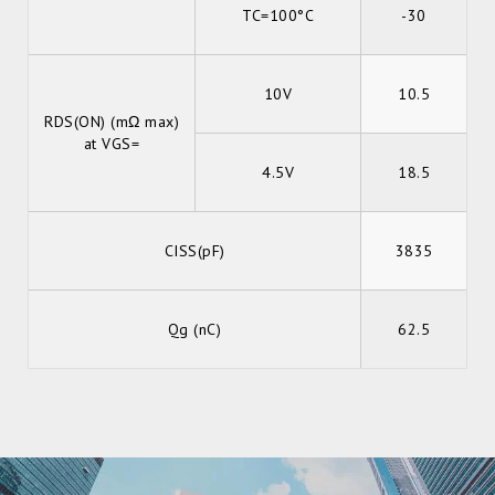
TC=100°C
-30
10V
10.5
RDS(ON) (mΩ max)
at VGS=
4.5V
18.5
CISS(pF)
3835
Qg (nC)
62.5