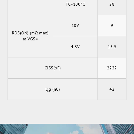
TC=100°C
28
10V
9
RDS(ON) (mΩ max)
at VGS=
4.5V
13.5
CISS(pF)
2222
Qg (nC)
42