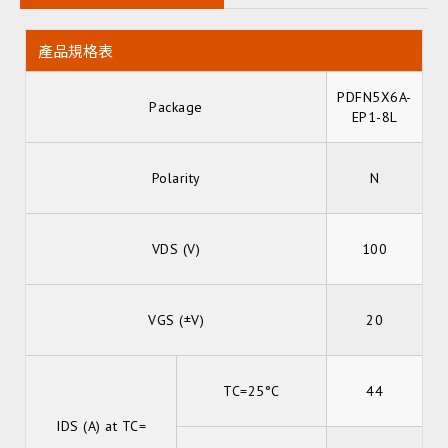
產品規格表
PDFN5X6A-
Package
EP1-8L
Polarity
N
VDS (V)
100
VGS (±V)
20
TC=25°C
44
IDS (A) at TC=