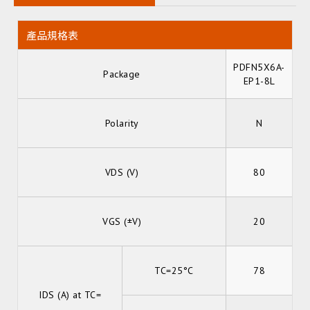
產品規格表
PDFN5X6A-
Package
EP1-8L
Polarity
N
VDS (V)
80
VGS (±V)
20
TC=25°C
78
IDS (A) at TC=