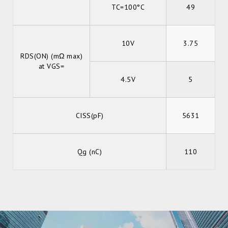
TC=100°C
49
10V
3.75
RDS(ON) (mΩ max)
at VGS=
4.5V
5
CISS(pF)
5631
Qg (nC)
110