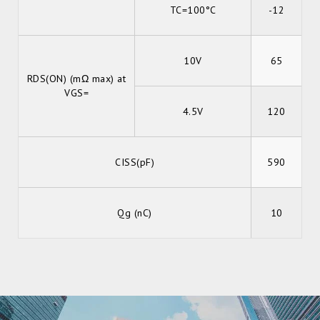
TC=100°C
-12
10V
65
RDS(ON) (mΩ max) at
VGS=
4.5V
120
CISS(pF)
590
Qg (nC)
10