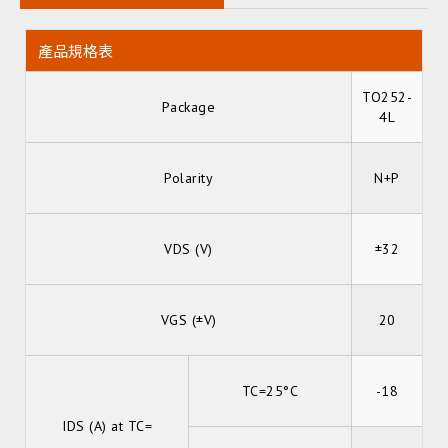
產品規格表
TO252-
Package
4L
Polarity
N+P
VDS (V)
±32
VGS (±V)
20
TC=25°C
-18
IDS (A) at TC=