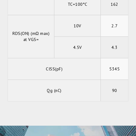
TC=100°C
162
10V
2.7
RDS(ON) (mΩ max)
at VGS=
4.5V
4.3
CISS(pF)
5345
Qg (nC)
90