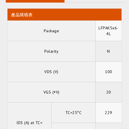
產品規格表
LFPAK5x6-
Package
4L
Polarity
N
VDS (V)
100
VGS (±V)
20
TC=25°C
229
IDS (A) at TC=