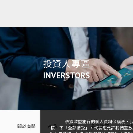
投資人專區
INVERSTORS
依據歐盟施行的個人資料保護法，
關於廣閎
產品
應用
品質政策
人力
按一下「全部接受」，代表您允許我們置放 