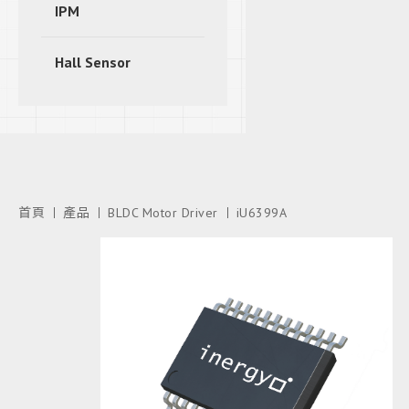
IPM
Hall Sensor
首頁
產品
BLDC Motor Driver
iU6399A