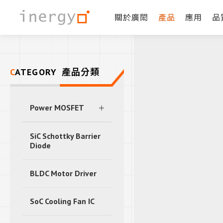
關於廣閎
產品
應用
品
CATEGORY
產品分類
Power MOSFET
SiC Schottky Barrier
Diode
BLDC Motor Driver
SoC Cooling Fan IC