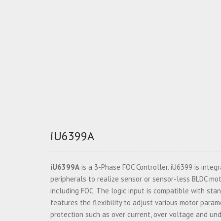
iU6399A
iU6399A
is a 3-Phase FOC Controller. iU6399 is integ
peripherals to realize sensor or sensor-less BLDC mot
including FOC. The logic input is compatible with sta
features the flexibility to adjust various motor par
protection such as over current, over voltage and und