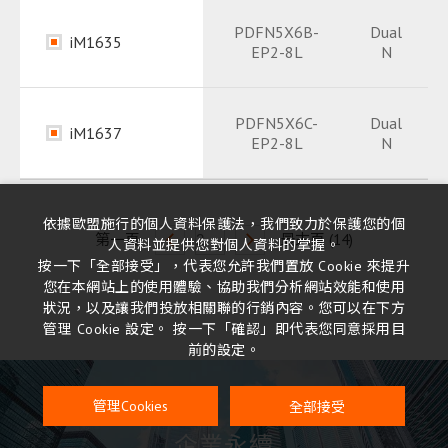
Package
PDFN5X6B-
Dual
iM1635
EP2-8L
N
Datasheet
PDF
Package
Package
PDF
PDF
PDFN5X6C-
Dual
iM1637
EP2-8L
N
Datasheet
Datasheet
PDF
PDF
依據歐盟施行的個人資料保護法，我們致力於保護您的個
第一頁
最末頁 (14)
人資料並提供您對個人資料的掌握。
按一下「全部接受」，代表您允許我們置放 Cookie 來提升
您在本網站上的使用體驗、協助我們分析網站效能和使用
狀況，以及讓我們投放相關聯的行銷內容。您可以在下方
管理 Cookie 設定。 按一下「確認」即代表您同意採用目
前的設定。
全部接受
管理Cookies
企業永續