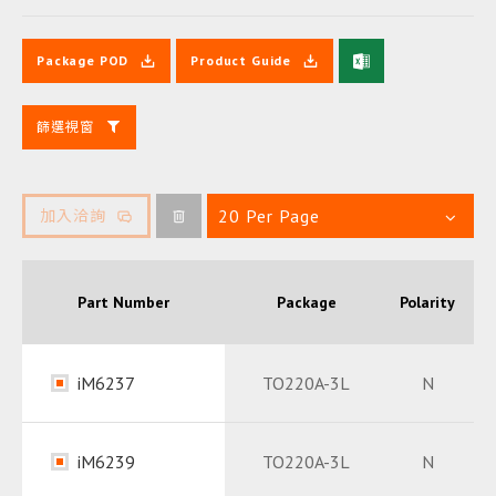
Package POD
Product Guide
篩選視窗
20 Per Page
加入洽詢
Part Number
Package
Polarity
VD
iM6237
TO220A-3L
N
Datasheet
PDF
iM6239
TO220A-3L
N