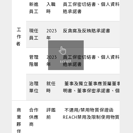
新進
入職
員工保密切結書、個人資料使用
員工
時
賂承諾書
工
現任
2023
反貪腐及反賄賂承諾書
作
員工
年
者
管理
2023
員工保密切結書、個人資料使用
scroll
階層
年
賂承諾書
治理
就任
董事及獨立董事應簽屬董事聲明
單位
時
明書、董事保密承諾書、個人資
商
合作
評鑑
不適用/禁用物質保證函
業
供應
前
REACH禁用及限制使用物質保證
夥
商
伴